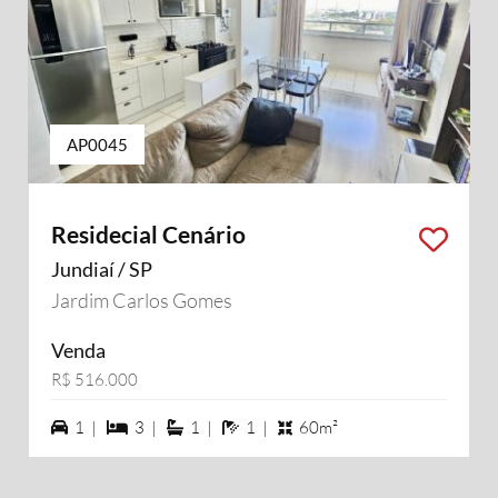
AP0045
Residecial Cenário
Jundiaí / SP
Jardim Carlos Gomes
Venda
R$ 516.000
1 vagas na garagem
3 dormiórios
1 suítes
1 banheiros
1 |
3 |
1 |
1 |
60m²