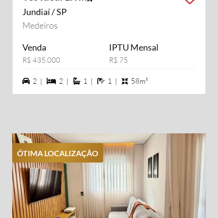
Jundiaí / SP
Medeiros
Venda
IPTU Mensal
R$ 435.000
R$ 75
2 vagas na garagem
2 dormiórios
1 suítes
1 banheiros
2 |
2 |
1 |
1 |
58m²
ÓTIMA LOCALIZAÇÃO