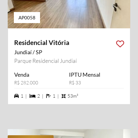
AP0058
Residencial Vitória
Jundiaí / SP
Parque Residencial Jundiaí
Venda
IPTU Mensal
R$ 282.000
R$ 33
1 vagas na garagem
2 dormiórios
1 banheiros
1 |
2 |
1 |
53m²