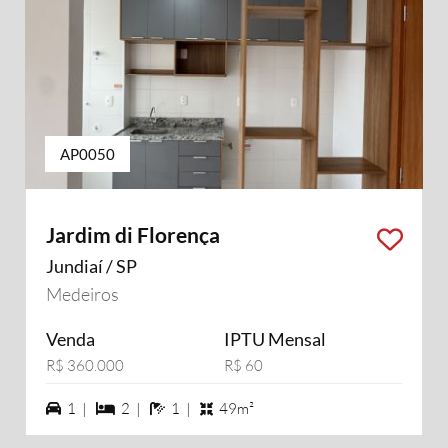
AP0050
Jardim di Florença
Jundiaí / SP
Medeiros
Venda
IPTU Mensal
R$ 360.000
R$ 60
1 vagas na garagem
2 dormiórios
1 banheiros
1 |
2 |
1 |
49m²