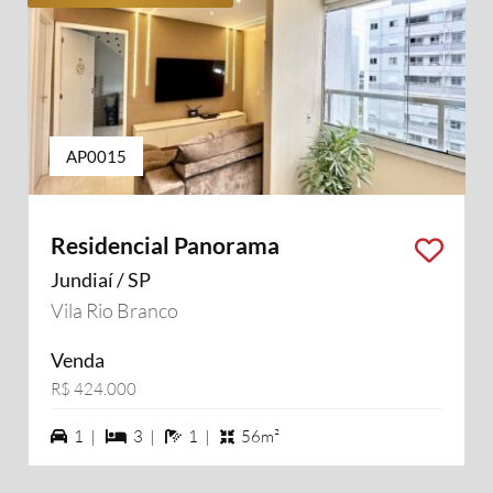
AP0015
Residencial Panorama
Jundiaí / SP
Vila Rio Branco
Venda
R$ 424.000
1 vagas na garagem
3 dormiórios
1 banheiros
1 |
3 |
1 |
56m²