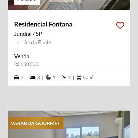
Residencial Fontana
Jundiaí / SP
Jardim da Fonte
Venda
R$ 630.000
2 vagas na garagem
3 dormiórios
1 suítes
1 banheiros
2 |
3 |
1 |
1 |
90m²
VARANDA GOURMET