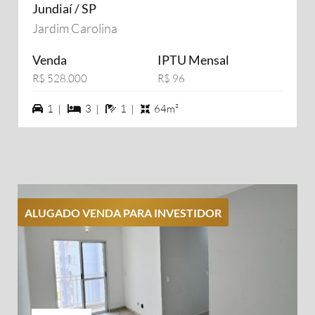
Jundiaí / SP
Jardim Carolina
Venda
IPTU Mensal
R$ 528.000
R$ 96
1 vagas na garagem
3 dormiórios
1 banheiros
1 |
3 |
1 |
64m²
ALUGADO VENDA PARA INVESTIDOR