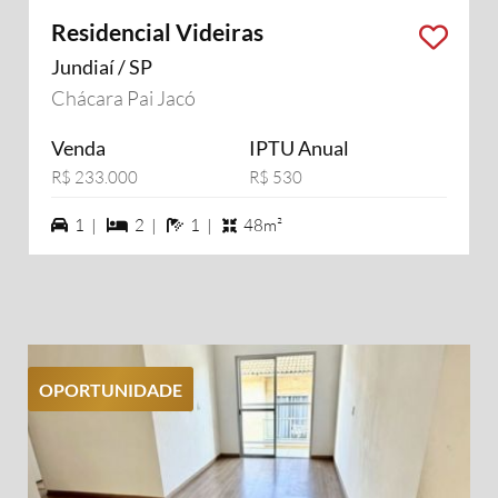
Residencial Videiras
Jundiaí / SP
Chácara Pai Jacó
Venda
IPTU Anual
R$ 233.000
R$ 530
1 vagas na garagem
2 dormiórios
1 banheiros
1 |
2 |
1 |
48m²
OPORTUNIDADE