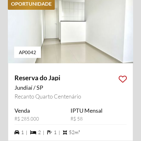
OPORTUNIDADE
AP0042
Reserva do Japi
Jundiaí / SP
Recanto Quarto Centenário
Venda
IPTU Mensal
R$ 285.000
R$ 58
1 vagas na garagem
2 dormiórios
1 banheiros
1 |
2 |
1 |
52m²