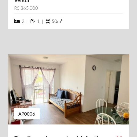
Venda
R$ 365.000
2 dormiórios
1 banheiros
2 |
1 |
50m²
AP0006