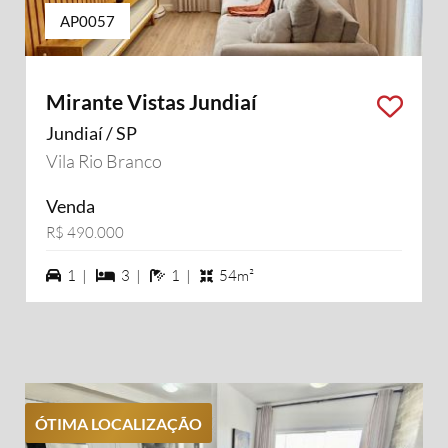
AP0057
Mirante Vistas Jundiaí
Jundiaí / SP
Vila Rio Branco
Venda
R$ 490.000
1 vagas na garagem
3 dormiórios
1 banheiros
1 |
3 |
1 |
54m²
ÓTIMA LOCALIZAÇÃO