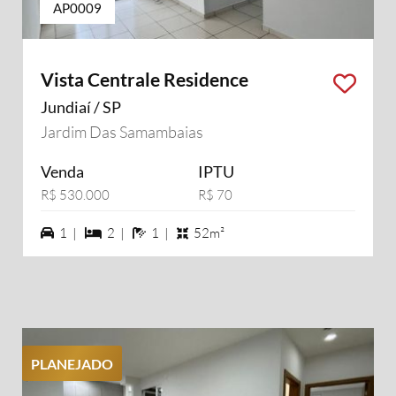
AP0009
Vista Centrale Residence
Jundiaí / SP
Jardim Das Samambaias
Venda
IPTU
R$ 530.000
R$ 70
1 vagas na garagem
2 dormiórios
1 banheiros
1 |
2 |
1 |
52m²
PLANEJADO