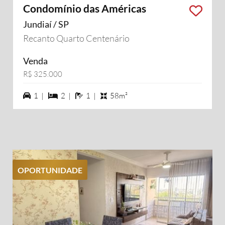
Condomínio das Américas
Jundiaí / SP
Recanto Quarto Centenário
Venda
R$ 325.000
1 vagas na garagem
2 dormiórios
1 banheiros
1 |
2 |
1 |
58m²
OPORTUNIDADE