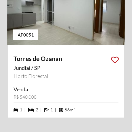
AP0051
Torres de Ozanan
Jundiaí / SP
Horto Florestal
Venda
R$ 540.000
1 vagas na garagem
2 dormiórios
1 banheiros
1 |
2 |
1 |
56m²