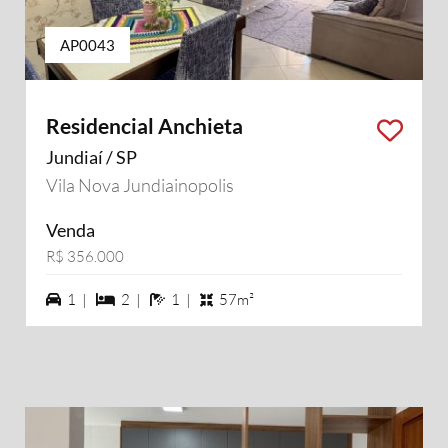
AP0043
Residencial Anchieta
Jundiaí / SP
Vila Nova Jundiainopolis
Venda
R$ 356.000
1 vagas na garagem
2 dormiórios
1 banheiros
1 |
2 |
1 |
57m²