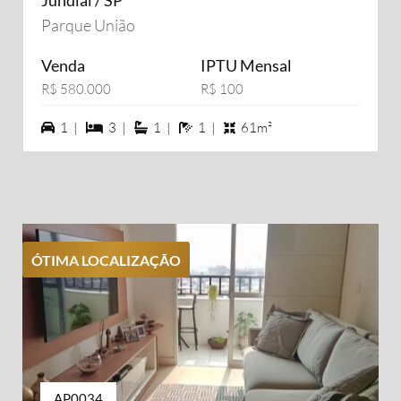
Jundiaí / SP
Parque União
Venda
IPTU Mensal
R$ 580.000
R$ 100
1 vagas na garagem
3 dormiórios
1 suítes
1 banheiros
1 |
3 |
1 |
1 |
61m²
ÓTIMA LOCALIZAÇÃO
AP0034