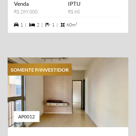
Venda
IPTU
R$ 289.000
R$ 60
1 vagas na garagem
2 dormiórios
1 banheiros
1 |
2 |
1 |
60m²
SOMENTE P/INVESTIDOR
AP0012