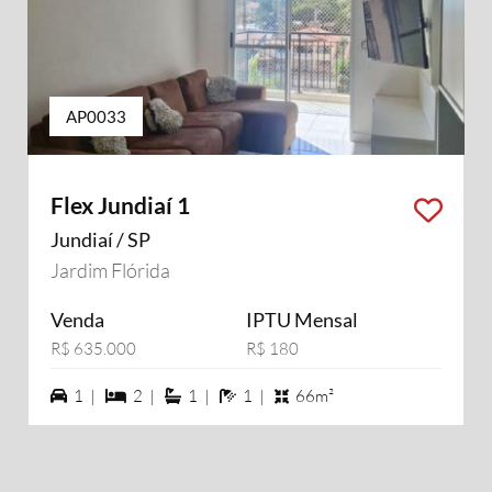
AP0033
Flex Jundiaí 1
Jundiaí / SP
Jardim Flórida
Venda
IPTU Mensal
R$ 635.000
R$ 180
1 vagas na garagem
2 dormiórios
1 suítes
1 banheiros
1 |
2 |
1 |
1 |
66m²