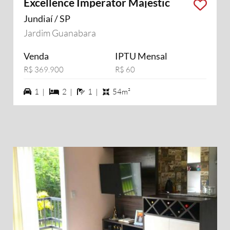
Excellence Imperator Majestic
Jundiaí / SP
Jardim Guanabara
Venda
IPTU Mensal
R$ 369.900
R$ 60
1 vagas na garagem
2 dormiórios
1 banheiros
1 |
2 |
1 |
54m²