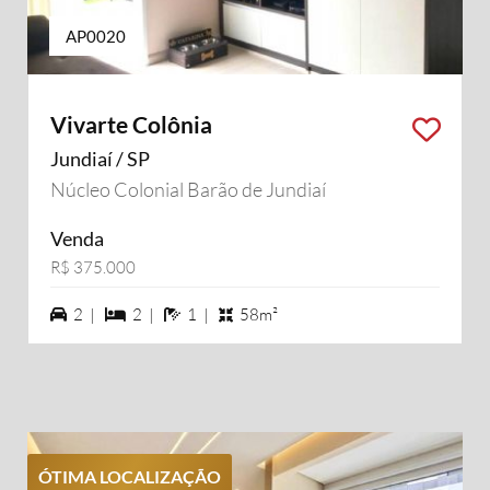
AP0020
Vivarte Colônia
Jundiaí / SP
Núcleo Colonial Barão de Jundiaí
Venda
R$ 375.000
2 vagas na garagem
2 dormiórios
1 banheiros
2 |
2 |
1 |
58m²
ÓTIMA LOCALIZAÇÃO