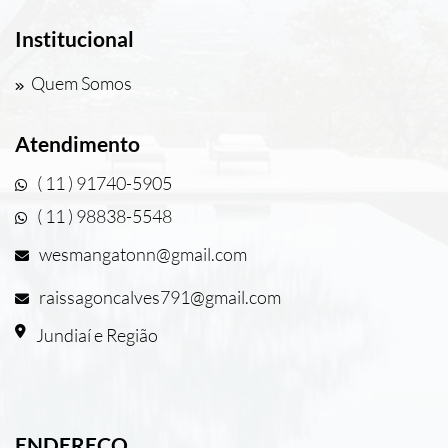
Institucional
Quem Somos
Atendimento
( 11 ) 91740-5905
( 11 ) 98838-5548
wesmangatonn@gmail.com
raissagoncalves791@gmail.com
Jundiaí e Região
ENDEREÇO