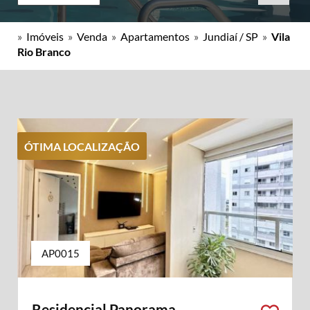
»
Imóveis
»
Venda
»
Apartamentos
»
Jundiaí / SP
»
Vila
Rio Branco
ÓTIMA LOCALIZAÇÃO
AP0015
Residencial Panorama