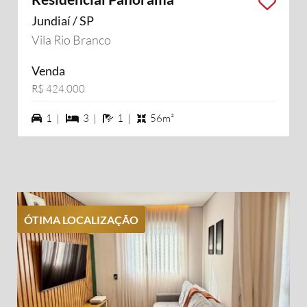
Jundiaí / SP
Vila Rio Branco
Venda
R$ 424.000
1 vagas na garagem
3 dormiórios
1 banheiros
1 |
3 |
1 |
56m²
ÓTIMA LOCALIZAÇÃO