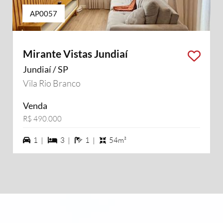
AP0057
Mirante Vistas Jundiaí
Jundiaí / SP
Vila Rio Branco
Venda
R$ 490.000
1 vagas na garagem
3 dormiórios
1 banheiros
1 |
3 |
1 |
54m²