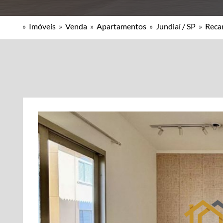
»
Imóveis
»
Venda
»
Apartamentos
»
Jundiaí / SP
»
Reca