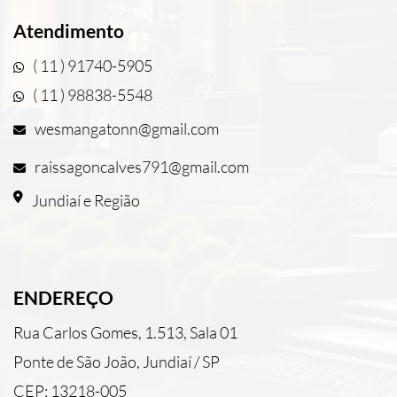
Atendimento
( 11 ) 91740-5905
( 11 ) 98838-5548
wesmangatonn@gmail.com
raissagoncalves791@gmail.com
Jundiaí e Região
ENDEREÇO
Rua Carlos Gomes, 1.513, Sala 01
Ponte de São João, Jundiaí / SP
CEP: 13218-005