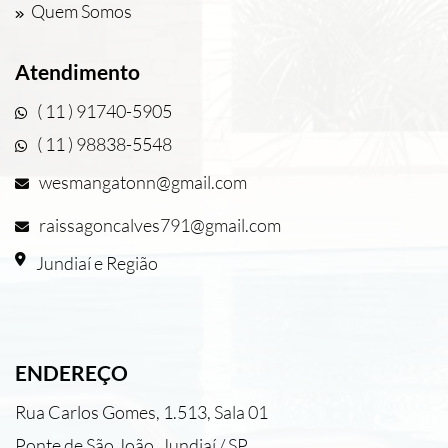
Quem Somos
Atendimento
( 11 ) 91740-5905
( 11 ) 98838-5548
wesmangatonn@gmail.com
raissagoncalves791@gmail.com
Jundiaí e Região
ENDEREÇO
Rua Carlos Gomes, 1.513, Sala 01
Ponte de São João, Jundiaí / SP