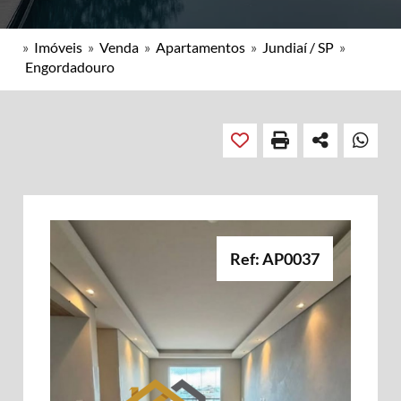
»
Imóveis
»
Venda
»
Apartamentos
»
Jundiaí / SP
»
Engordadouro
Ref: AP0037