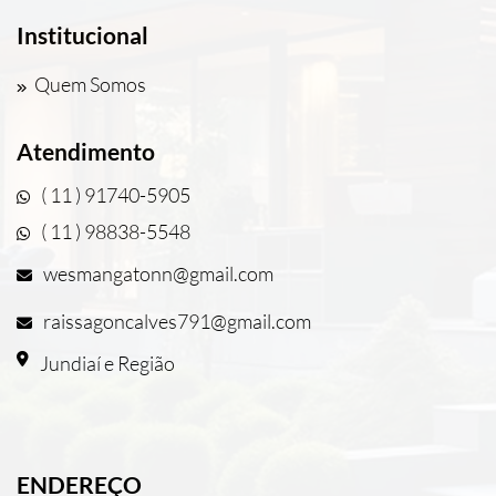
Institucional
Quem Somos
Atendimento
( 11 ) 91740-5905
( 11 ) 98838-5548
wesmangatonn@gmail.com
raissagoncalves791@gmail.com
Jundiaí e Região
ENDEREÇO