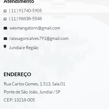
Atendimento
( 11 ) 91740-5905
( 11 ) 98838-5548
wesmangatonn@gmail.com
raissagoncalves791@gmail.com
Jundiaí e Região
ENDEREÇO
Rua Carlos Gomes, 1.513, Sala 01
Ponte de São João, Jundiaí / SP
CEP: 13218-005