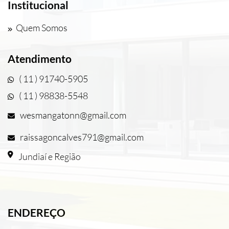
Institucional
Quem Somos
Atendimento
( 11 ) 91740-5905
( 11 ) 98838-5548
wesmangatonn@gmail.com
raissagoncalves791@gmail.com
Jundiaí e Região
ENDEREÇO