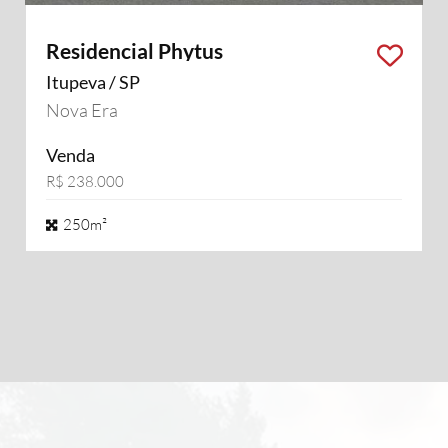
Residencial Phytus
Itupeva / SP
Nova Era
Venda
R$ 238.000
250m²