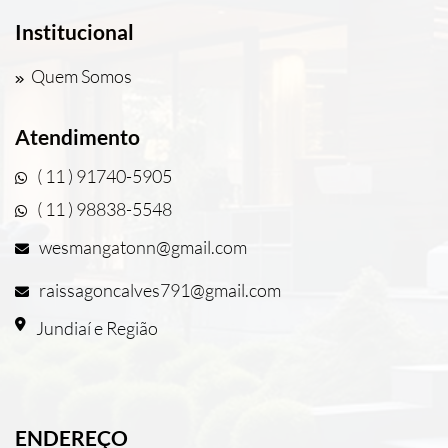
Institucional
Quem Somos
Atendimento
( 11 ) 91740-5905
( 11 ) 98838-5548
wesmangatonn@gmail.com
raissagoncalves791@gmail.com
Jundiaí e Região
ENDEREÇO