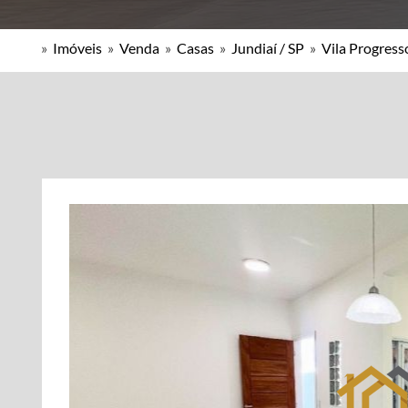
»
Imóveis
»
Venda
»
Casas
»
Jundiaí / SP
»
Vila Progress