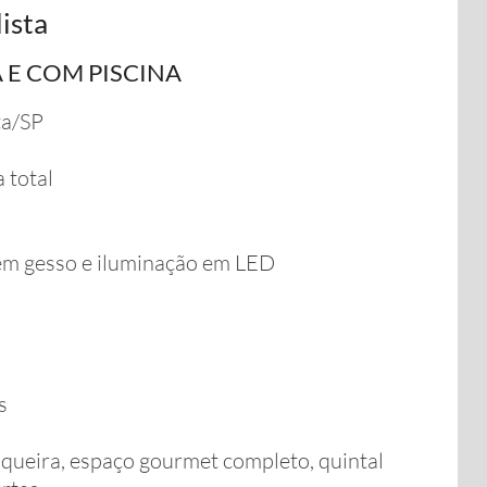
ista
 E COM PISCINA
ta/SP
 total
 em gesso e iluminação em LED
s
squeira, espaço gourmet completo, quintal