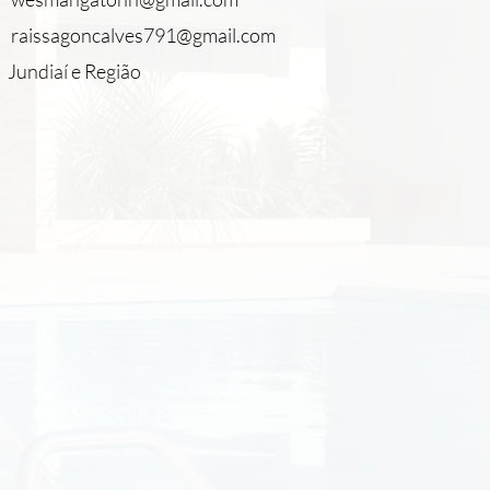
raissagoncalves791@gmail.com
Jundiaí e Região