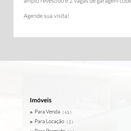
amplo revestido e 2 vagas de garagem cob
Agende sua visita!
Imóveis
Para Venda
( 61 )
Para Locação
( 2 )
Para Permuta