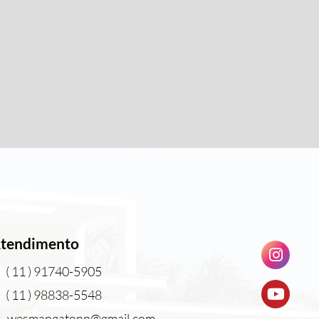
tendimento
( 11 ) 91740-5905
( 11 ) 98838-5548
wesmangatonn@gmail.com