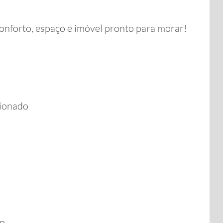
nforto, espaço e imóvel pronto para morar!
cionado
op