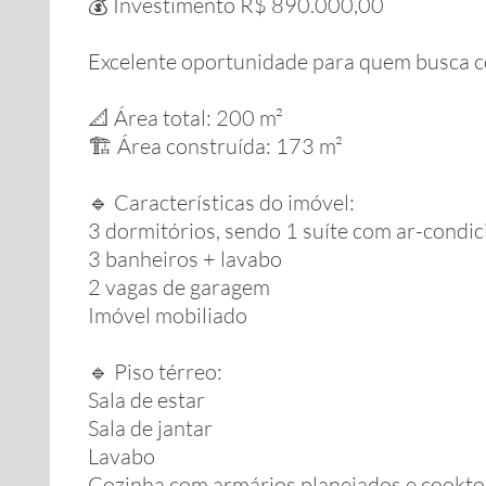
💰 Investimento R$ 890.000,00
Excelente oportunidade para quem busca co
📐 Área total: 200 m²
🏗️ Área construída: 173 m²
🔹 Características do imóvel:
3 dormitórios, sendo 1 suíte com ar-condi
3 banheiros + lavabo
2 vagas de garagem
Imóvel mobiliado
🔹 Piso térreo:
Sala de estar
Sala de jantar
Lavabo
Cozinha com armários planejados e cookt