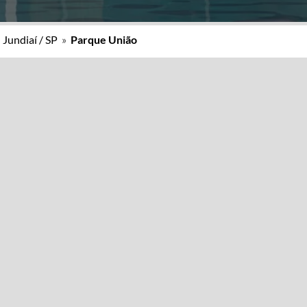
»
Jundiaí / SP
»
Parque União