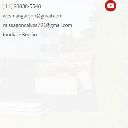
( 11 ) 98838-5548
wesmangatonn@gmail.com
raissagoncalves791@gmail.com
Jundiaí e Região