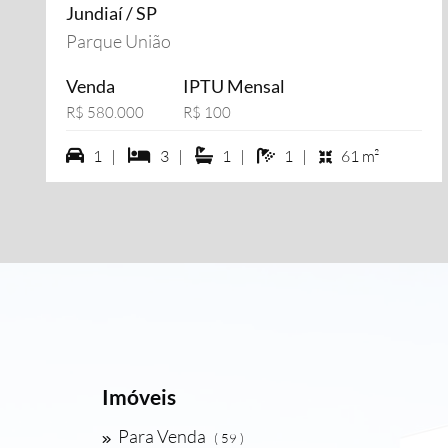
Jundiaí / SP
Parque União
Venda
IPTU Mensal
R$ 580.000
R$ 100
1 vagas na garagem
3 dormiórios
1 suítes
1 banheiros
1 |
3 |
1 |
1 |
61 m²
Imóveis
Para Venda
( 59 )