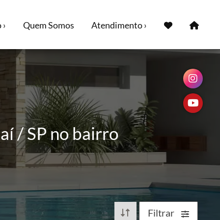
 ›
Quem Somos
Atendimento ›
í / SP no bairro
Filtrar