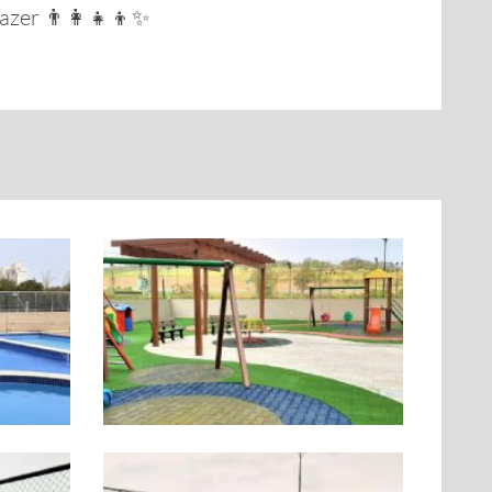
azer 👨‍👩‍👧‍👦✨