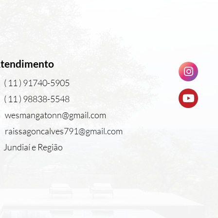
tendimento
( 11 ) 91740-5905
( 11 ) 98838-5548
wesmangatonn@gmail.com
raissagoncalves791@gmail.com
Jundiaí e Região