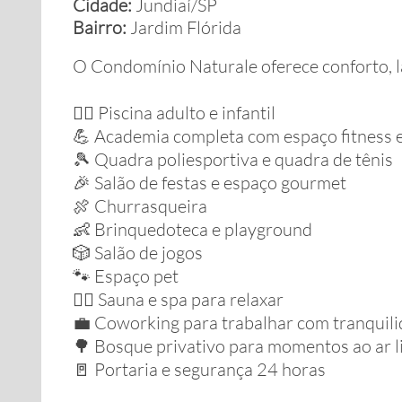
Cidade:
Jundiaí/SP
Bairro:
Jardim Flórida
O Condomínio Naturale oferece conforto, la
🏊‍♂️ Piscina adulto e infantil
💪 Academia completa com espaço fitness e 
🎾 Quadra poliesportiva e quadra de tênis
🎉 Salão de festas e espaço gourmet
🍖 Churrasqueira
👶 Brinquedoteca e playground
🎲 Salão de jogos
🐾 Espaço pet
🧖‍♂️ Sauna e spa para relaxar
💼 Coworking para trabalhar com tranquil
🌳 Bosque privativo para momentos ao ar l
🚪 Portaria e segurança 24 horas